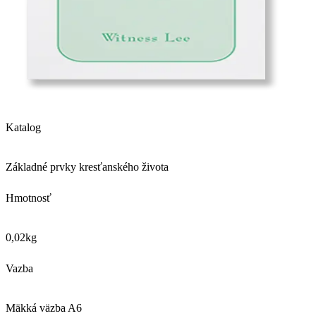
Katalog
Základné prvky kresťanského života
Hmotnosť
0,02
kg
Vazba
Mäkká väzba A6