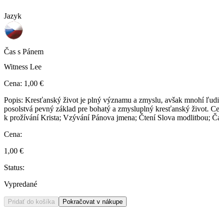
Jazyk
Čas s Pánem
Witness Lee
Cena:
1,00 €
Popis:
Kresťanský život je plný významu a zmyslu, avšak mnohí ľudia 
posolstvá pevný základ pre bohatý a zmysluplný kresťanský život. Celá
k prožívání Krista; Vzývání Pánova jmena; Čtení Slova modlitbou; Čas
Cena:
1,00 €
Status:
Vypredané
Pridať do košíka
Pokračovat v nákupe