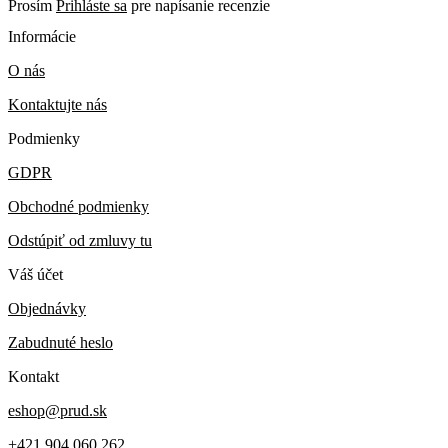
Prosím
Prihláste sa
pre napísanie recenzie
Informácie
O nás
Kontaktujte nás
Podmienky
GDPR
Obchodné podmienky
Odstúpiť od zmluvy tu
Váš účet
Objednávky
Zabudnuté heslo
Kontakt
eshop@prud.sk
+421 904 060 262