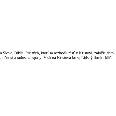
, Biblii. Pre tých, ktorí sa rozhodli rásť v Kristovi, založia tieto
ezpečnost a radost ze spásy; Vzácná Kristova krev; Lidský duch - klíč