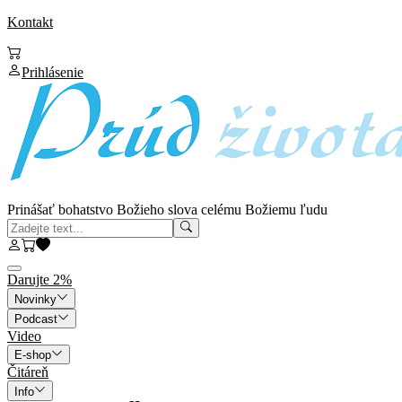
Kontakt
Prihlásenie
Prinášať bohatstvo Božieho slova celému Božiemu ľudu
Darujte 2%
Novinky
Podcast
Video
E-shop
Čitáreň
Info