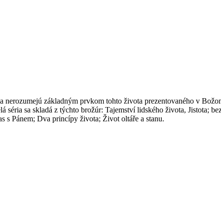
nerozumejú základným prvkom tohto života prezentovaného v Božom Slove
 séria sa skladá z týchto brožúr: Tajemství lidského života, Jistota; b
 s Pánem; Dva princípy života; Život oltáře a stanu.