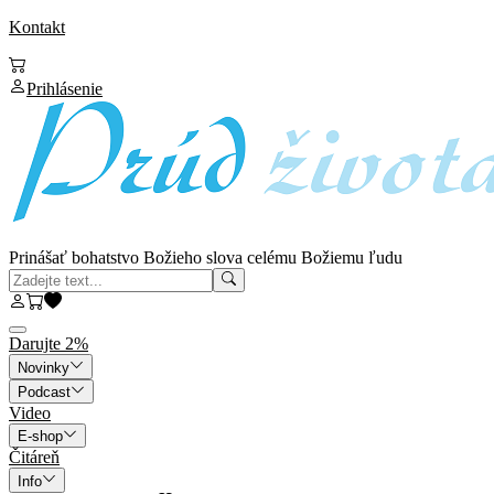
Kontakt
Prihlásenie
Prinášať bohatstvo Božieho slova celému Božiemu ľudu
Darujte 2%
Novinky
Podcast
Video
E-shop
Čitáreň
Info