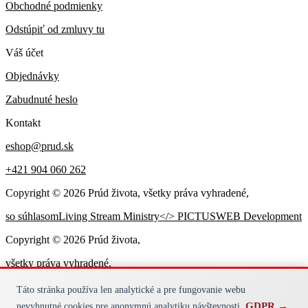
Obchodné podmienky
Odstúpiť od zmluvy tu
Váš účet
Objednávky
Zabudnuté heslo
Kontakt
eshop@prud.sk
+421 904 060 262
Copyright ©
2026
Prúd života, všetky práva vyhradené,
so súhlasom
Living Stream Ministry
</> PICTUSWEB Development
Copyright ©
2026
Prúd života,
všetky práva vyhradené,
so súhlasom
LIVING STREAM MINISTRY
</> PICTUSWEB
Táto stránka používa len analytické a pre fungovanie webu
Development
GDPR →
nevyhnutné cookies pre anonymnú analytiku návštevnosti.