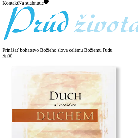
Kontakt
Na stiahnutie
Prinášať bohatstvo Božieho slova celému Božiemu ľudu
Späť