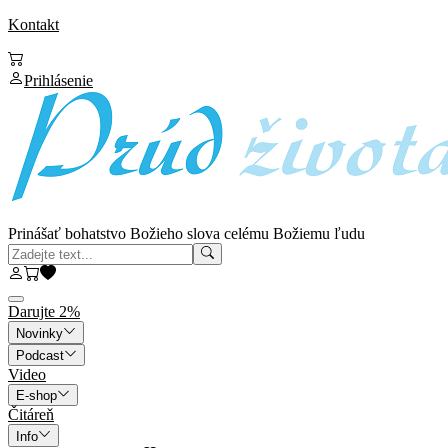
Kontakt
Prihlásenie
Prinášať bohatstvo Božieho slova celému Božiemu ľudu
Darujte 2%
Novinky
Podcast
Video
E-shop
Čitáreň
Info