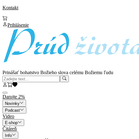
Kontakt
Prihlásenie
Prinášať bohatstvo Božieho slova celému Božiemu ľudu
Darujte 2%
Novinky
Podcast
Video
E-shop
Čitáreň
Info