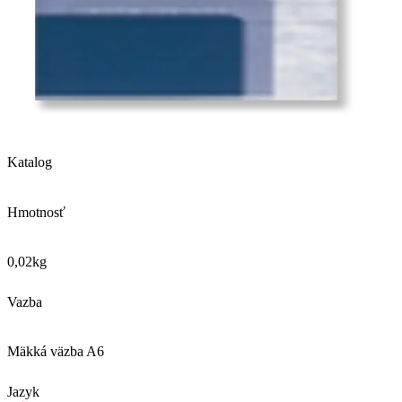
Katalog
Hmotnosť
0,02
kg
Vazba
Mäkká väzba A6
Jazyk