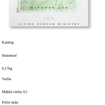
Katalog
Hmotnosť
0,17
kg
Vazba
Mäkká väzba A5
Počet strán