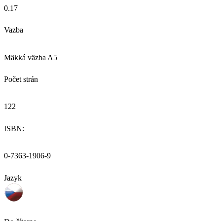
0.17
Vazba
Mäkká väzba A5
Počet strán
122
ISBN:
0-7363-1906-9
Jazyk