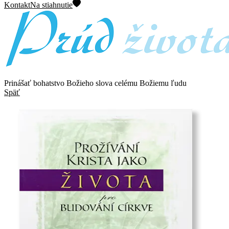
Kontakt
Na stiahnutie
Prinášať bohatstvo Božieho slova celému Božiemu ľudu
Späť