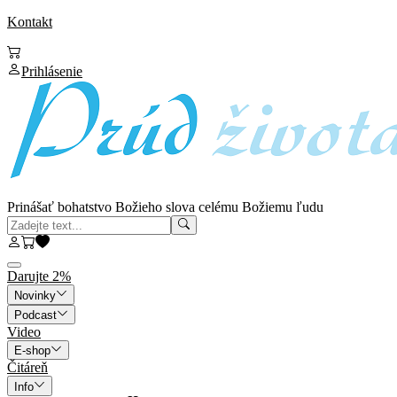
Kontakt
Prihlásenie
Prinášať bohatstvo Božieho slova celému Božiemu ľudu
Darujte 2%
Novinky
Podcast
Video
E-shop
Čitáreň
Info