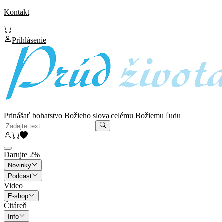
Kontakt
Prihlásenie
Prinášať bohatstvo Božieho slova celému Božiemu ľudu
Darujte 2%
Novinky
Podcast
Video
E-shop
Čitáreň
Info