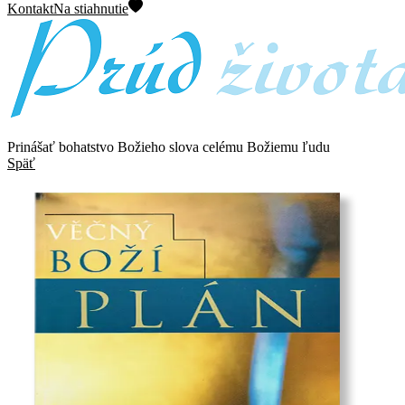
Kontakt
Na stiahnutie
Prinášať bohatstvo Božieho slova celému Božiemu ľudu
Späť