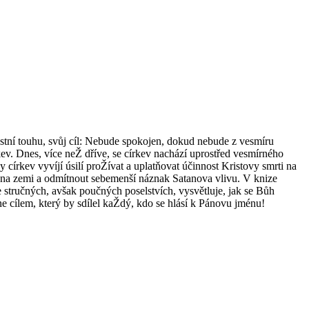
stní touhu, svůj cíl: Nebude spokojen, dokud nebude z vesmíru
v. Dnes, více neŽ dříve, se církev nachází uprostřed vesmírného
církev vyvíjí úsilí proŽívat a uplatňovat účinnost Kristovy smrti na
mu na zemi a odmítnout sebemenší náznak Satanova vlivu. V knize
stručných, avšak poučných poselstvích, vysvětluje, jak se Bůh
ne cílem, který by sdílel kaŽdý, kdo se hlásí k Pánovu jménu!