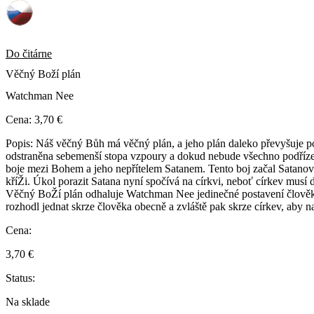
Do čitárne
Věčný Boží plán
Watchman Nee
Cena:
3,70 €
Popis:
Náš věčný Bůh má věčný plán, a jeho plán daleko převyšuje po
odstraněna sebemenší stopa vzpoury a dokud nebude všechno podřízeno
boje mezi Bohem a jeho nepřítelem Satanem. Tento boj začal Satanovou 
kříŽi. Úkol porazit Satana nyní spočívá na církvi, neboť církev mus
Věčný BoŽí plán odhaluje Watchman Nee jedinečné postavení člověka 
rozhodl jednat skrze člověka obecně a zvláště pak skrze církev, aby n
Cena:
3,70 €
Status:
Na sklade