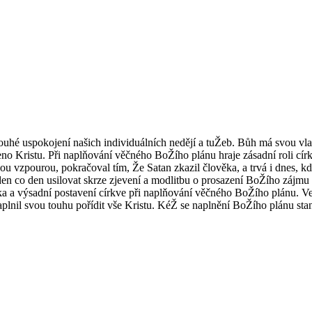
uhé uspokojení našich individuálních nedějí a tuŽeb. Bůh má svou vla
 Kristu. Při naplňování věčného BoŽího plánu hraje zásadní roli círke
vzpourou, pokračoval tím, Že Satan zkazil člověka, a trvá i dnes, kdy 
í den co den usilovat skrze zjevení a modlitbu o prosazení BoŽího záj
a výsadní postavení církve při naplňování věčného BoŽího plánu. Ve 
aplnil svou touhu pořídit vše Kristu. KéŽ se naplnění BoŽího plánu sta