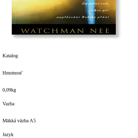
Katalog
Hmotnosť
0,09
kg
Vazba
Mäkká väzba A5
Jazyk