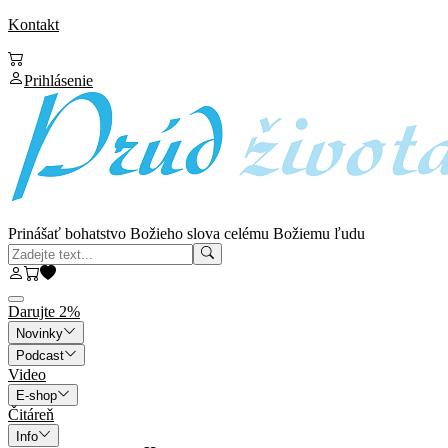
Kontakt
Prihlásenie
Prinášať bohatstvo Božieho slova celému Božiemu ľudu
Darujte 2%
Novinky
Podcast
Video
E-shop
Čitáreň
Info