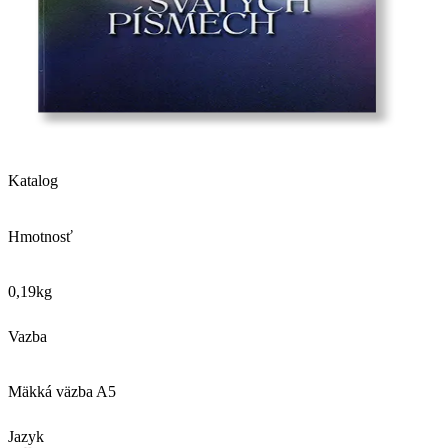
Katalog
Hmotnosť
0,19
kg
Vazba
Mäkká väzba A5
Jazyk