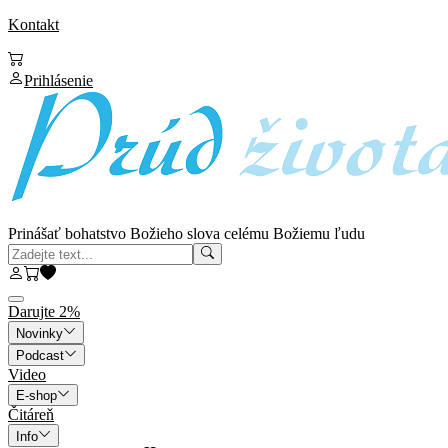
Kontakt
Prihlásenie
Prinášať bohatstvo Božieho slova celému Božiemu ľudu
Darujte 2%
Novinky
Podcast
Video
E-shop
Čitáreň
Info