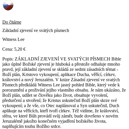
Do čitárne
Základní zjevení ve svätých písmech
Witness Lee
Cena:
5,20 €
Popis:
ZÁKLADNÍ ZJEVENÍ VE SVATÝCH PÍSMECH Bible
jako úplné Božské zjevení je hluboká a přestože odhaluje mnoho
pravd, její základní zjevení se skládá ze sedmi zásadních témat -
Boží plán, Kristovo vykoupení, aplikace Ducha, věřící, církev,
království a nový Jeruzalém. V knize Zásadní zjevení ve svatých
Písmech předkládá Witness Lee jasný pohled Bible, který vede k
porozumění a proživání jejího vlastního obsahu. Je nám ukázáno, že
Boží plán, udílet se člověku jako život, obsahuje vyvolení,
předurčení a stvoření; že Kristus uskutečnil Boží plán skrze své
vykoupení; a že vše, co Otec naplánoval a Syn uskutečnil, Duch
aplikuje na věřících, kteří tvoří církev. Též vidíme, že království,
sféra, ve které Bůh provádí svůj záměr, bude dovršeno v novém
Jeruzalémě jakožto konečném vyjadření božského života,
naplňujícím touhu Božího srdce.