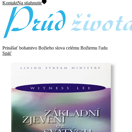
Kontakt
Na stiahnutie
Prinášať bohatstvo Božieho slova celému Božiemu ľudu
Späť