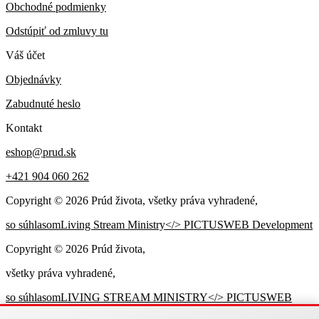
Obchodné podmienky
Odstúpiť od zmluvy tu
Váš účet
Objednávky
Zabudnuté heslo
Kontakt
eshop@prud.sk
+421 904 060 262
Copyright ©
2026
Prúd života, všetky práva vyhradené,
so súhlasom
Living Stream Ministry
</> PICTUSWEB Development
Copyright ©
2026
Prúd života,
všetky práva vyhradené,
so súhlasom
LIVING STREAM MINISTRY
</> PICTUSWEB
Development